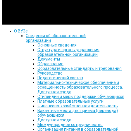
организация высшего образования Кубанский евангельский
христианский университет
О ВУЗе
Сведения об образовательной
организации
Основные сведения
Структура и органы управления
образовательной организации
Документы
Образование
Образовательные стандарты и требования
Руководство
Педагогический состав
Материально-техническое обеспечение и
оснащенность образовательного процесса.
Доступная среда
Стипендии и меры поддержки обучающихся
Платные образовательные услуги
Финансово-хозяйственная деятельность
Вакантные места для приема (перевода)
обучающихся
Доступная среда
Международное сотрудничество
Организация питания в образовательной