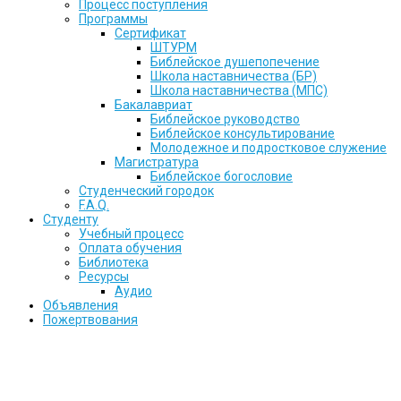
Процесс поступления
Программы
Сертификат
ШТУРМ
Библейское душепопечение
Школа наставничества (БР)
Школа наставничества (МПС)
Бакалавриат
Библейское руководство
Библейское консультирование
Молодежное и подростковое служение
Магистратура
Библейское богословие
Студенческий городок
F.A.Q.
Студенту
Учебный процесс
Оплата обучения
Библиотека
Ресурсы
Аудио
Объявления
Пожертвования