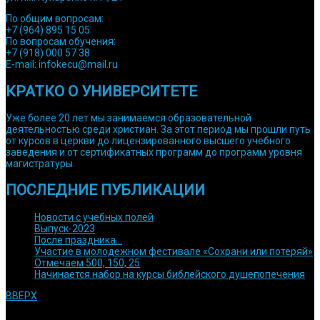
По общим вопросам:
+7 (964) 895 15 05
По вопросам обучения:
+7 (918) 000 57 38
E-mail: infokecu@mail.ru
КРАТКО О УНИВЕРСИТЕТЕ
Уже более 20 лет мы занимаемся образовательной
деятельностью среди христиан. За этот период мы прошли путь
от курсов в церкви до лицензированного высшего учебного
заведения и от сертификатных программ до программ уровня
магистратуры.
ПОСЛЕДНИЕ ПУБЛИКАЦИИ
Новости с учебных полей
Выпуск-2023
После праздника…
Участие в молодежном фестивале «Сохрани или потеряй»
Отмечаем 500, 150, 25
Начинается набор на курсы библейского душепопечения
ВВЕРХ
© 1992 Используйте информацию с сайта только после
согласования с нами. Религиозная духовная образовательная