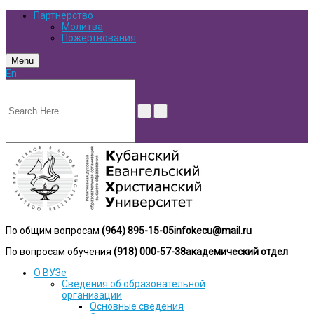
Партнерство
Молитва
Пожертвования
Menu
En
По общим вопросам
(964) 895-15-05
infokecu@mail.ru
По вопросам обучения
(918) 000-57-38
академический отдел
О ВУЗе
Сведения об образовательной
организации
Основные сведения