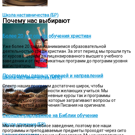
Школа наставничества (БР)
Почему нас выбирают
Более 20 лет опыта обучения христиан
Уже более 20 лет мы занимаемся образовательной
деятельностью среди христиан. За этот период мы прошли путь
от курсов в церкви до лицензированного высшего учебного
заведения и от сертификатных программ до программ уровня
магистратуры.
Программы разных уровней и направлений
Школа наставничества (МПС)
Спектр наших программ достаточно широк, чтобы
удовлетворить потребности желающих учиться. Мы
предлагаем как однодневные курсы так и программы
магистерского уровня, которые затрагивают вопросы от
обучения детей до изучения Писания на оригинале.
Сконцентрированное на Библии обучение
Школа служения (БР)
Мы не светское учебное заведение, поэтому все наши
программы и преподаваемые предметы проходят через сито
Больше программ