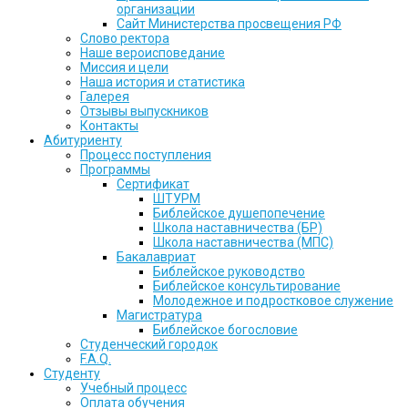
организации
Сайт Министерства просвещения РФ
Слово ректора
Наше вероисповедание
Миссия и цели
Наша история и статистика
Галерея
Отзывы выпускников
Контакты
Абитуриенту
Процесс поступления
Программы
Сертификат
ШТУРМ
Библейское душепопечение
Школа наставничества (БР)
Школа наставничества (МПС)
Бакалавриат
Библейское руководство
Библейское консультирование
Молодежное и подростковое служение
Магистратура
Библейское богословие
Студенческий городок
F.A.Q.
Студенту
Учебный процесс
Оплата обучения