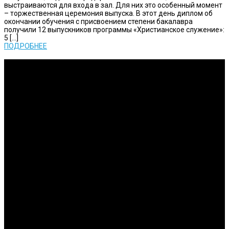
выстраиваются для входа в зал. Для них это особенный момент
– торжественная церемония выпуска. В этот день диплом об
окончании обучения с присвоением степени бакалавра
получили 12 выпускников программы «Христианское служение»:
5 […]
ПОДРОБНЕЕ
Исследования
Изучение Писания на глубоком уровне и публикация
результатов.
Вовлечение
Мы ставим перед собой задачу в подготовке активных
служителей церкви
Обязательства
Мы стараемся сделать все возможное для того, чтобы достичь
результатов
Инновации
Мы стараемся применять современные технологии в процессе
обучения