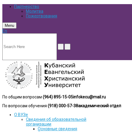
Партнерство
Молитва
Пожертвования
Menu
En
По общим вопросам
(964) 895-15-05
infokecu@mail.ru
По вопросам обучения
(918) 000-57-38
академический отдел
О ВУЗе
Сведения об образовательной
организации
Основные сведения