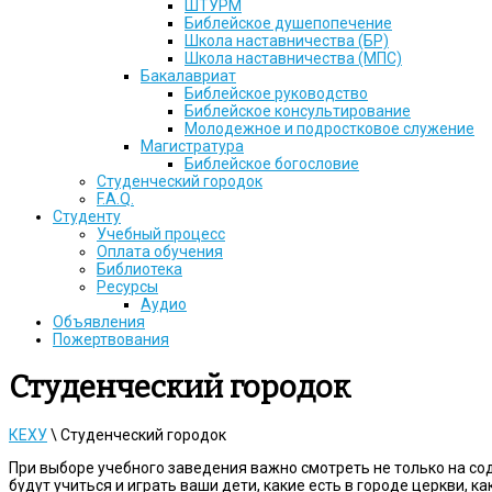
ШТУРМ
Библейское душепопечение
Школа наставничества (БР)
Школа наставничества (МПС)
Бакалавриат
Библейское руководство
Библейское консультирование
Молодежное и подростковое служение
Магистратура
Библейское богословие
Студенческий городок
F.A.Q.
Студенту
Учебный процесс
Оплата обучения
Библиотека
Ресурсы
Аудио
Объявления
Пожертвования
Студенческий городок
КЕХУ
\
Студенческий городок
При выборе учебного заведения важно смотреть не только на сод
будут учиться и играть ваши дети, какие есть в городе церкви, к