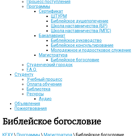
Процесс поступления
Программы
Сертификат
ШТУРМ
Библейское душепопечение
Школа наставничества (БР)
Школа наставничества (МПС)
Бакалавриат
Библейское руководство
Библейское консультирование
Молодежное и подростковое служение
Магистратура
Библейское богословие
Студенческий городок
F.A.Q.
Студенту
Учебный процесс
Оплата обучения
Библиотека
Ресурсы
Аудио
Объявления
Пожертвования
Библейское богословие
КЕХУ
\
Программы
\
Магистратура
\
Библейское богословие