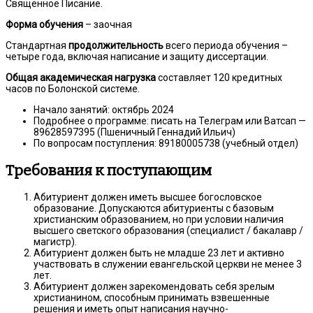
Священное Писание.
Форма обучения
– заочная
Стандартная
продолжительность
всего периода обучения –
четыре года, включая написание и защиту диссертации.
Общая академическая нагрузка
составляет 120 кредитных
часов по Болонской системе.
Начало занятий: октябрь 2024
Подробнее о программе: писать на Телеграм или Ватсап —
89628597395 (Пшеничный Геннадий Ильич)
По вопросам поступления: 89180005738 (учебный отдел)
Требования к поступающим
Абитуриент должен иметь высшее богословское
образование. Допускаются абитуриенты с базовым
христианским образованием, но при условии наличия
высшего светского образования (специалист / бакалавр /
магистр).
Абитуриент должен быть не младше 23 лет и активно
участвовать в служении евангельской церкви не менее 3
лет.
Абитуриент должен зарекомендовать себя зрелым
христианином, способным принимать взвешенные
решения и иметь опыт написания научно-