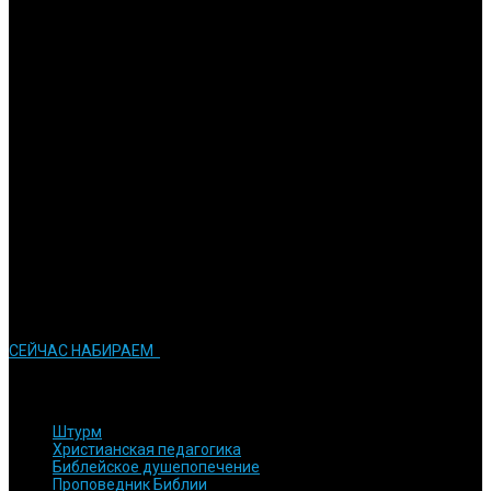
Изучение Писания на глубоком уровне и публикация
результатов.
Вовлечение
Мы ставим перед собой задачу в подготовке активных
служителей церкви
Обязательства
Мы стараемся сделать все возможное для того, чтобы достичь
результатов
Инновации
Мы стараемся применять современные технологии в процессе
обучения
СЕЙЧАС НАБИРАЕМ
КУРСЫ и ПРОГРАММЫ
Штурм
Христианская педагогика
Библейское душепопечение
Проповедник Библии