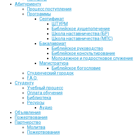
Абитуриенту
Процесс поступления
Программы
Сертификат
ШТУРМ
Библейское душепопечение
Школа наставничества (БР)
Школа наставничества (МПС)
Бакалавриат
Библейское руководство
Библейское консультирование
Молодежное и подростковое служение
Магистратура
Библейское богословие
Студенческий городок
F.A.Q.
Студенту
Учебный процесс
Оплата обучения
Библиотека
Ресурсы
Аудио
Объявления
Пожертвования
Партнерство
Молитва
Пожертвования