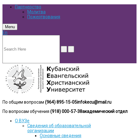
Партнерство
Молитва
Пожертвования
Menu
En
По общим вопросам
(964) 895-15-05
infokecu@mail.ru
По вопросам обучения
(918) 000-57-38
академический отдел
О ВУЗе
Сведения об образовательной
организации
Основные сведения