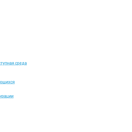
ступная среда
ающихся
низации