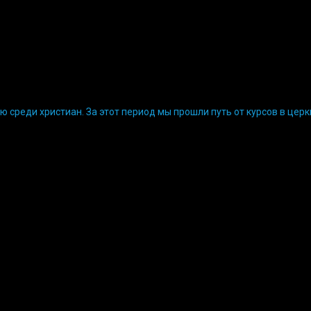
 среди христиан. За этот период мы прошли путь от курсов в цер
ния с нами. Религиозная духовная образовательная организация 