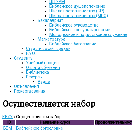
ШТУРМ
Библейское душепопечение
Школа наставничества (БР)
Школа наставничества (МПС)
Бакалавриат
Библейское руководство
Библейское консультирование
Молодежное и подростковое служение
Магистратура
Библейское богословие
Студенческий городок
F.A.Q.
Студенту
Учебный процесс
Оплата обучения
Библиотека
Ресурсы
Аудио
Объявления
Пожертвования
Осуществляется набор
КЕХУ
\
Осуществляется набор
ID
Название курса
Продолжительнос
ББМ
Библейское богословие