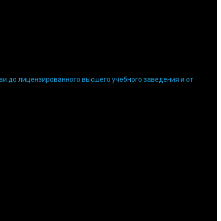
кви до лицензированного высшего учебного заведения и от
высшего образования Кубанский евангельский христианский