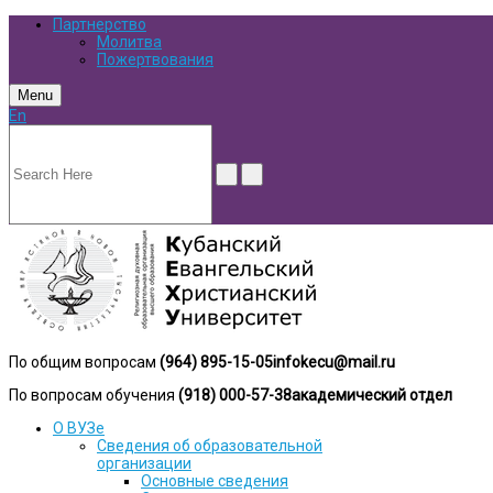
Партнерство
Молитва
Пожертвования
Menu
En
По общим вопросам
(964) 895-15-05
infokecu@mail.ru
По вопросам обучения
(918) 000-57-38
академический отдел
О ВУЗе
Сведения об образовательной
организации
Основные сведения