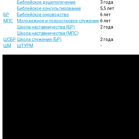
Библейское душепопечение
3 года
Библейское консультирование
5,5 лет
БР
Библейское руководство
6 лет
МПС
Молодежное и подростковое служение
6 лет
Школа наставничества (БР)
2 года
Школа наставничества (МПС)
ШСБР
Школа служения (БР)
2 года
ШМ
ШТУРМ
-
Исследования
Изучение Писания на глубоком уровне и публикация результатов.
Вовлечение
Мы ставим перед собой задачу в подготовке активных служител
Обязательства
Мы стараемся сделать все возможное для того, чтобы достичь р
Инновации
Мы стараемся применять современные технологии в процессе о