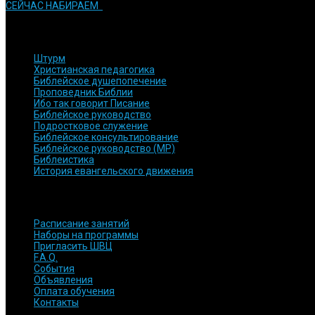
СЕЙЧАС НАБИРАЕМ
КУРСЫ и ПРОГРАММЫ
Штурм
Христианская педагогика
Библейское душепопечение
Проповедник Библии
Ибо так говорит Писание
Библейское руководство
Подростковое служение
Библейское консультирование
Библейское руководство (МР)
Библеистика
История евангельского движения
БЫСТРЫЕ ССЫЛКИ
Расписание занятий
Наборы на программы
Пригласить ШВЦ
F.A.Q.
События
Объявления
Оплата обучения
Контакты