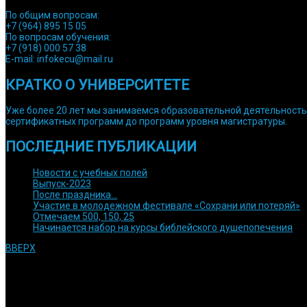
По общим вопросам:
+7 (964) 895 15 05
По вопросам обучения:
+7 (918) 000 57 38
E-mail: infokecu@mail.ru
КРАТКО О УНИВЕРСИТЕТЕ
Уже более 20 лет мы занимаемся образовательной деятельностью
сертификатных программ до программ уровня магистратуры.
ПОСЛЕДНИЕ ПУБЛИКАЦИИ
Новости с учебных полей
Выпуск-2023
После праздника…
Участие в молодежном фестивале «Сохрани или потеряй»
Отмечаем 500, 150, 25
Начинается набор на курсы библейского душепопечения
ВВЕРХ
© 1992 Используйте информацию с сайта только после согласова
университет