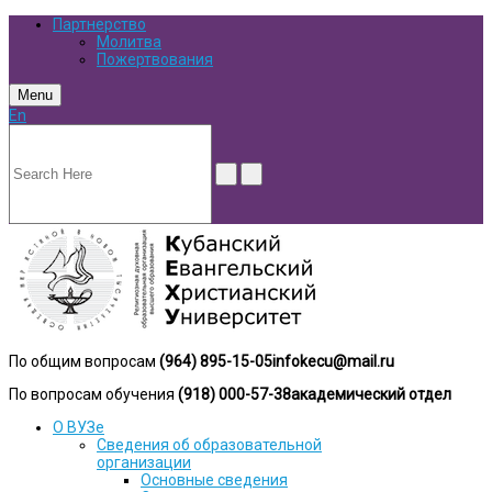
Партнерство
Молитва
Пожертвования
Menu
En
По общим вопросам
(964) 895-15-05
infokecu@mail.ru
По вопросам обучения
(918) 000-57-38
академический отдел
О ВУЗе
Сведения об образовательной
организации
Основные сведения