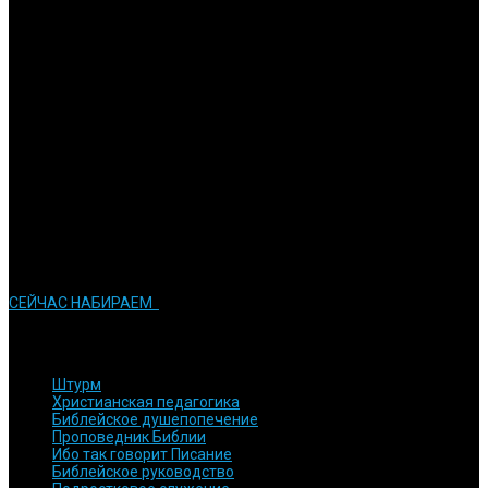
Вовлечение
Мы ставим перед собой задачу в подготовке активных
служителей церкви
Обязательства
Мы стараемся сделать все возможное для того, чтобы достичь
результатов
Инновации
Мы стараемся применять современные технологии в процессе
обучения
СЕЙЧАС НАБИРАЕМ
КУРСЫ и ПРОГРАММЫ
Штурм
Христианская педагогика
Библейское душепопечение
Проповедник Библии
Ибо так говорит Писание
Библейское руководство