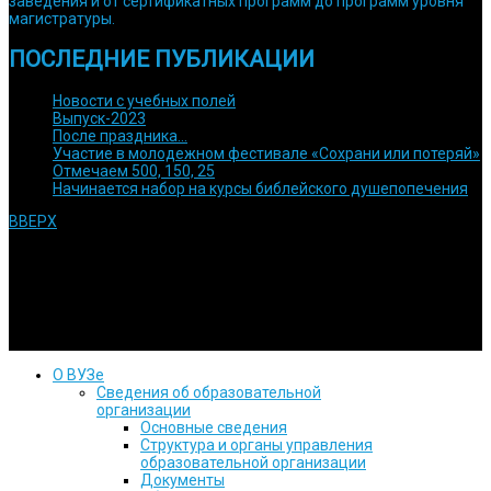
заведения и от сертификатных программ до программ уровня
магистратуры.
ПОСЛЕДНИЕ ПУБЛИКАЦИИ
Новости с учебных полей
Выпуск-2023
После праздника…
Участие в молодежном фестивале «Сохрани или потеряй»
Отмечаем 500, 150, 25
Начинается набор на курсы библейского душепопечения
ВВЕРХ
© 1992 Используйте информацию с сайта только после
согласования с нами. Религиозная духовная образовательная
организация высшего образования Кубанский евангельский
христианский университет
О ВУЗе
Сведения об образовательной
организации
Основные сведения
Структура и органы управления
образовательной организации
Документы