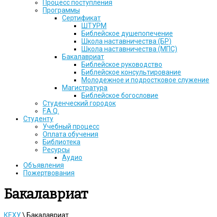
Процесс поступления
Программы
Сертификат
ШТУРМ
Библейское душепопечение
Школа наставничества (БР)
Школа наставничества (МПС)
Бакалавриат
Библейское руководство
Библейское консультирование
Молодежное и подростковое служение
Магистратура
Библейское богословие
Студенческий городок
F.A.Q.
Студенту
Учебный процесс
Оплата обучения
Библиотека
Ресурсы
Аудио
Объявления
Пожертвования
Бакалавриат
КЕХУ
\
Бакалавриат