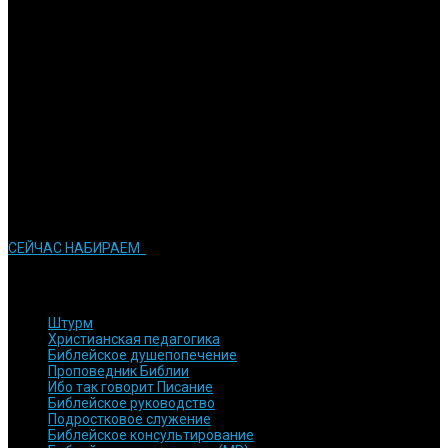
Мы ставим перед собой задачу в подготовке активных
служителей церкви
Обязательства
Мы стараемся сделать все возможное для того, чтобы достичь
результатов
Инновации
Мы стараемся применять современные технологии в процессе
обучения
СЕЙЧАС НАБИРАЕМ
КУРСЫ и ПРОГРАММЫ
Штурм
Христианская педагогика
Библейское душепопечение
Проповедник Библии
Ибо так говорит Писание
Библейское руководство
Подростковое служение
Библейское консультирование