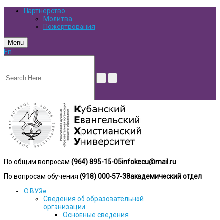
Партнерство
Молитва
Пожертвования
Menu
En
По общим вопросам
(964) 895-15-05
infokecu@mail.ru
По вопросам обучения
(918) 000-57-38
академический отдел
О ВУЗе
Сведения об образовательной
организации
Основные сведения