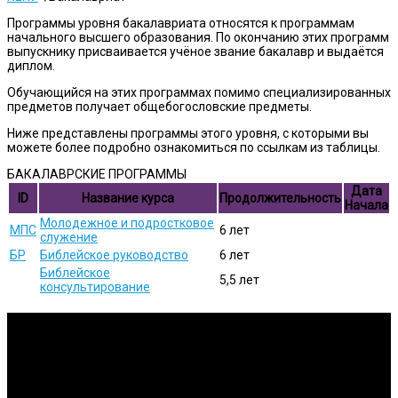
Программы уровня бакалавриата относятся к программам
начального высшего образования. По окончанию этих программ
выпускнику присваивается учёное звание бакалавр и выдаётся
диплом.
Обучающийся на этих программах помимо специализированных
предметов получает общебогословские предметы.
Ниже представлены программы этого уровня, с которыми вы
можете более подробно ознакомиться по ссылкам из таблицы.
БАКАЛАВРСКИЕ ПРОГРАММЫ
Дата
ID
Название курса
Продолжительность
Начала
Молодежное и подростковое
МПС
6 лет
служение
БР
Библейское руководство
6 лет
Библейское
5,5 лет
консультирование
Исследования
Изучение Писания на глубоком уровне и публикация
результатов.
Вовлечение