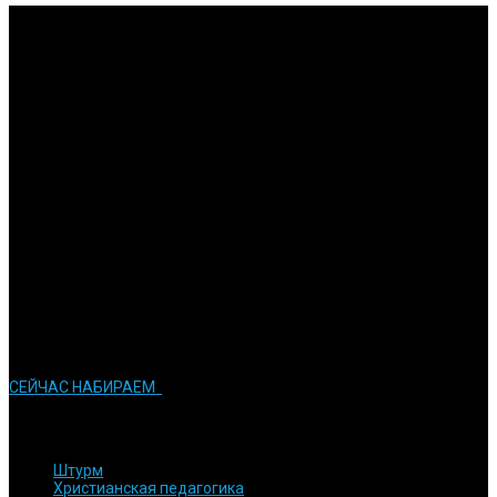
Исследования
Изучение Писания на глубоком уровне и публикация
результатов.
Вовлечение
Мы ставим перед собой задачу в подготовке активных
служителей церкви
Обязательства
Мы стараемся сделать все возможное для того, чтобы достичь
результатов
Инновации
Мы стараемся применять современные технологии в процессе
обучения
СЕЙЧАС НАБИРАЕМ
КУРСЫ и ПРОГРАММЫ
Штурм
Христианская педагогика