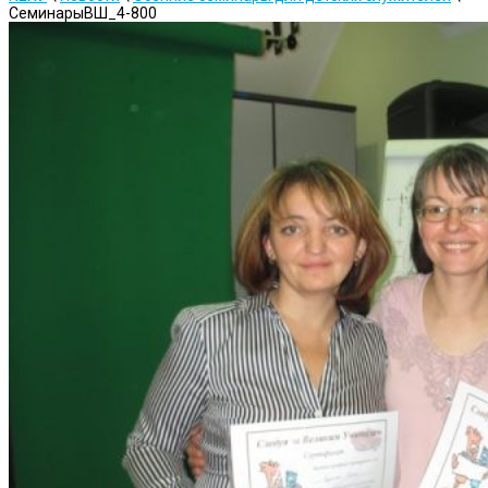
СеминарыВШ_4-800