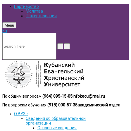
Партнерство
Молитва
Пожертвования
Menu
En
По общим вопросам
(964) 895-15-05
infokecu@mail.ru
По вопросам обучения
(918) 000-57-38
академический отдел
О ВУЗе
Сведения об образовательной
организации
Основные сведения