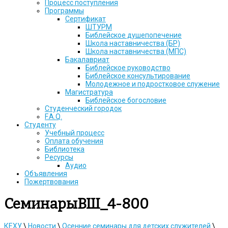
Процесс поступления
Программы
Сертификат
ШТУРМ
Библейское душепопечение
Школа наставничества (БР)
Школа наставничества (МПС)
Бакалавриат
Библейское руководство
Библейское консультирование
Молодежное и подростковое служение
Магистратура
Библейское богословие
Студенческий городок
F.A.Q.
Студенту
Учебный процесс
Оплата обучения
Библиотека
Ресурсы
Аудио
Объявления
Пожертвования
СеминарыВШ_4-800
КЕХУ
\
Новости
\
Осенние семинары для детских служителей
\