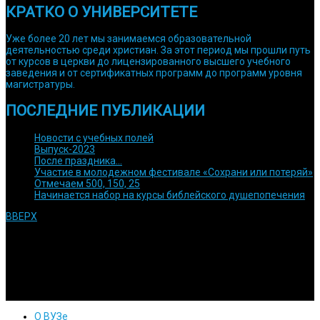
КРАТКО О УНИВЕРСИТЕТЕ
Уже более 20 лет мы занимаемся образовательной
деятельностью среди христиан. За этот период мы прошли путь
от курсов в церкви до лицензированного высшего учебного
заведения и от сертификатных программ до программ уровня
магистратуры.
ПОСЛЕДНИЕ ПУБЛИКАЦИИ
Новости с учебных полей
Выпуск-2023
После праздника…
Участие в молодежном фестивале «Сохрани или потеряй»
Отмечаем 500, 150, 25
Начинается набор на курсы библейского душепопечения
ВВЕРХ
© 1992 Используйте информацию с сайта только после
согласования с нами. Религиозная духовная образовательная
организация высшего образования Кубанский евангельский
христианский университет
О ВУЗе