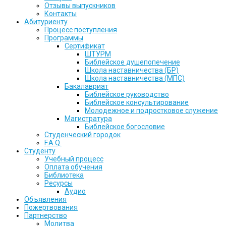
Отзывы выпускников
Контакты
Абитуриенту
Процесс поступления
Программы
Сертификат
ШТУРМ
Библейское душепопечение
Школа наставничества (БР)
Школа наставничества (МПС)
Бакалавриат
Библейское руководство
Библейское консультирование
Молодежное и подростковое служение
Магистратура
Библейское богословие
Студенческий городок
F.A.Q.
Студенту
Учебный процесс
Оплата обучения
Библиотека
Ресурсы
Аудио
Объявления
Пожертвования
Партнерство
Молитва