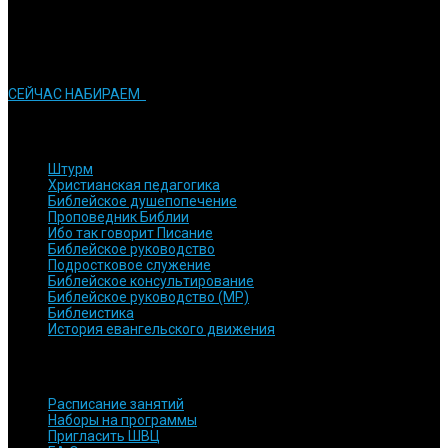
Инновации
Мы стараемся применять современные технологии в процессе
обучения
СЕЙЧАС НАБИРАЕМ
КУРСЫ и ПРОГРАММЫ
Штурм
Христианская педагогика
Библейское душепопечение
Проповедник Библии
Ибо так говорит Писание
Библейское руководство
Подростковое служение
Библейское консультирование
Библейское руководство (МР)
Библеистика
История евангельского движения
БЫСТРЫЕ ССЫЛКИ
Расписание занятий
Наборы на программы
Пригласить ШВЦ