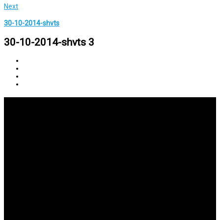
Next
30-10-2014-shvts
30-10-2014-shvts 3
Исследования
Изучение Писания на глубоком уровне и публикация
результатов.
Вовлечение
Мы ставим перед собой задачу в подготовке активных
служителей церкви
Обязательства
Мы стараемся сделать все возможное для того, чтобы достичь
результатов