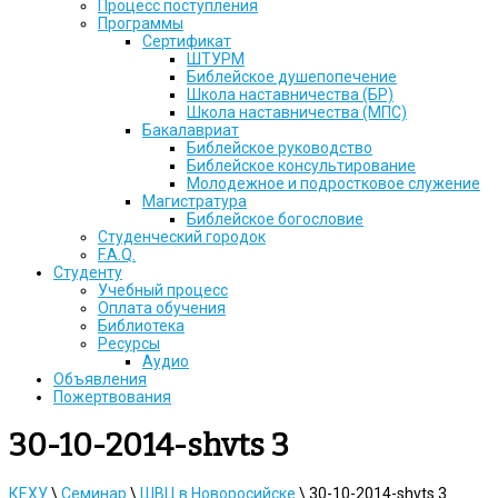
Процесс поступления
Программы
Сертификат
ШТУРМ
Библейское душепопечение
Школа наставничества (БР)
Школа наставничества (МПС)
Бакалавриат
Библейское руководство
Библейское консультирование
Молодежное и подростковое служение
Магистратура
Библейское богословие
Студенческий городок
F.A.Q.
Студенту
Учебный процесс
Оплата обучения
Библиотека
Ресурсы
Аудио
Объявления
Пожертвования
30-10-2014-shvts 3
КЕХУ
\
Семинар
\
ШВЦ в Новоросийске
\
30-10-2014-shvts 3