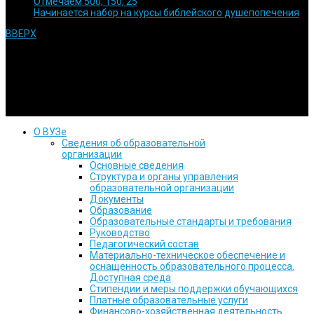
Отмечаем 500, 150, 25
Начинается набор на курсы библейского душепопечения
ВВЕРХ
© 1992 Используйте информацию с сайта только после
согласования с нами. Религиозная духовная образовательная
организация высшего образования Кубанский евангельский
христианский университет
О ВУЗе
Сведения об образовательной
организации
Основные сведения
Структура и органы управления
образовательной организации
Документы
Образование
Образовательные стандарты и требования
Руководство
Педагогический состав
Материально-техническое обеспечение и
оснащенность образовательного процесса.
Доступная среда
Стипендии и меры поддержки обучающихся
Платные образовательные услуги
Финансово-хозяйственная деятельность