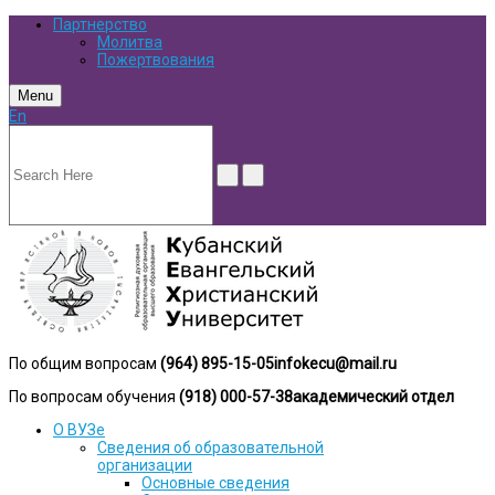
Партнерство
Молитва
Пожертвования
Menu
En
По общим вопросам
(964) 895-15-05
infokecu@mail.ru
По вопросам обучения
(918) 000-57-38
академический отдел
О ВУЗе
Сведения об образовательной
организации
Основные сведения