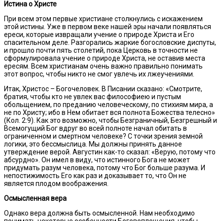
Истина о Христе
При всем этом первые христиане столкнулись с искажением
этой истины. Уже в первом веке нашей эры начали появляться
ереси, которые извращали учение о природе Христа и Его
спасительном деле. Разгорались жаркие богословские диспуты,
и прошло почти пять столетий, пока Церковь в точности не
сформулировала учение о природе Христа, не оставив места
ересям. Всем христианам очень важно правильно понимать
этот вопрос, чтобы никто не смог увлечь их лжеучениями.
Итак, Христос – Богочеловек. В Писании сказано: «Смотрите,
братия, чтобы кто не увлек вас философиею и пустым
обольщением, по преданию человеческому, по стихиям мира, а
не по Христу; ибо в Нем обитает вся полнота Божества телесно»
(Кол. 2:9). Как это возможно, чтобы Безграничный, Безгрешный и
Всемогущий Бог вдруг во всей полноте начал обитать в
ограниченном и смертном человеке? С точки зрения земной
логики, это бессмыслица. Мы должны принять данное
утверждение верой. Августин как-то сказал: «Верую, потому что
абсурдно». Он имел в виду, что истинного Бога не может
придумать разум человека, потому что Бог больше разума. И
непостижимость Его как раз и доказывает то, что Он не
является плодом воображения.
Осмысленная вера
Однако вера должна быть осмысленной. Нам необходимо