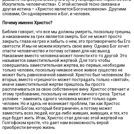
Искупитель человечества». С этой истиной тесно связана и
другая истина – «Христос является Богочеловеком». Другими
словами, Он одновременно и Бог, и человек.
Почему именно Христос?
Библия говорит, что все мы должны умереть, поскольку грешны,
а наказанием за грех является смерть. Бог не может просто
закрыть глаза на грех и забыть о нем, это противоречило бы Его
святости. И мы не можем искупить свою вину. Однако Бог хочет
спасти человечество и потому оставил для нас выход.
Наказание вместо человека может понести кто-то другой. Это
называется заместительной жертвой. Для того чтобы
совершилась заместительная жертва, во-первых, необходим
только человек, поскольку никакое иное живое существо не
может быть равнозначной заменой. Христос был человеком. Во-
вторых, вместо «грешного» может пострадать только «святой»,
иначе заместительной жертве пришлось бы просто
расплачиваться за свою собственную вину. Христос отвечает и
этому требованию, поскольку не имеет личного греха. Третье
условие – заменить одного человека может только один
человек. Но и здесь не возникает проблем, так как Христос
является Богом, который безграничен, а потому может
заместить всех людей, когда-либо живших, живущих, и тех, кто
еще будет жить. Итак, Христос стал для нас этой жертвой на
Голгофском кресте, что дает нам возможность верой
приобрести вечную жизнь.