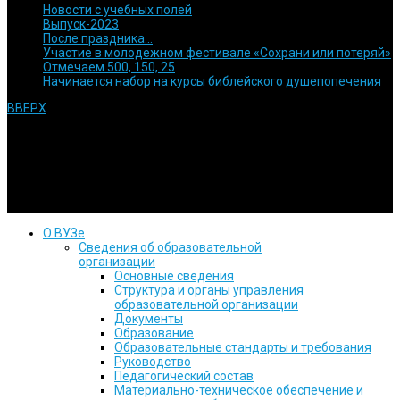
Новости с учебных полей
Выпуск-2023
После праздника…
Участие в молодежном фестивале «Сохрани или потеряй»
Отмечаем 500, 150, 25
Начинается набор на курсы библейского душепопечения
ВВЕРХ
© 1992 Используйте информацию с сайта только после
согласования с нами. Религиозная духовная образовательная
организация высшего образования Кубанский евангельский
христианский университет
О ВУЗе
Сведения об образовательной
организации
Основные сведения
Структура и органы управления
образовательной организации
Документы
Образование
Образовательные стандарты и требования
Руководство
Педагогический состав
Материально-техническое обеспечение и