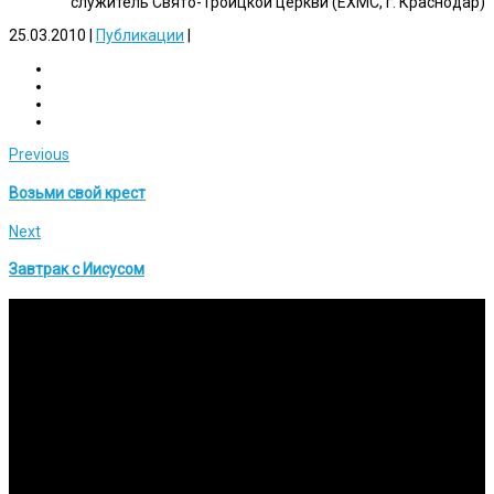
служитель Свято-Троицкой церкви (ЕХМС, г. Краснодар)
25.03.2010
|
Публикации
|
Previous
Возьми свой крест
Next
Завтрак с Иисусом
Исследования
Изучение Писания на глубоком уровне и публикация
результатов.
Вовлечение
Мы ставим перед собой задачу в подготовке активных
служителей церкви