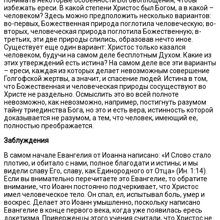
понимать некоторые особенности Боговоплощения, чтобы
избежать ереси. В какой степени Христос был Богом, а в какой –
человеком? Здесь можно предположить несколько вариантов:
во-первых, Божественная природа поглотила человеческую; во-
вторых, человеческая природа поглотила Божественную; в-
третьих, эти две природы слились, образовав нечто иное.
Существует еще один вариант: Христос только казался
человеком, будучи на самом деле бесплотным Духом. Какие из
этих утверждений есть истина? На самом деле все эти варианты
– ереси, каждая из которых делает невозможным совершение
Голгофской жертвы, а значит, и спасение людей. Истина в том,
что Божественная и человеческая природы сосуществуют во
Христе не раздельно. Осмыслить это во всей полноте
невозможно, как невозможно, например, постигнуть разумом
тайну триединства Бога, но это и есть вера, истинность которой
доказывается не разумом, а тем, что человек, имеющий ее,
полностью преображается.
Заблуждения
В самом начале Евангелия от Иоанна написано: «И Слово стало
плотию, и обитало с нами, полное благодати и истины; и мы
видели славу Его, славу, как Единородного от Отца» (Ин. 1:14).
Если вы внимательно перечитаете это Евангелие, то обратите
внимание, что Иоанн постоянно подчеркивает, что Христос
имел человеческое тело. Он спал, ел, испытывал боль, умер и
воскрес. Делает это Иоанн умышленно, поскольку написано
Евангелие в конце первого века, когда уже появилась ересь
докетизма. Приверженцы этого учения считали, что Христос не