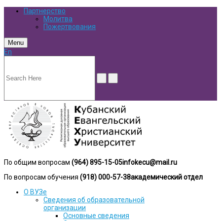
Партнерство
Молитва
Пожертвования
Menu
En
По общим вопросам
(964) 895-15-05
infokecu@mail.ru
По вопросам обучения
(918) 000-57-38
академический отдел
О ВУЗе
Сведения об образовательной
организации
Основные сведения