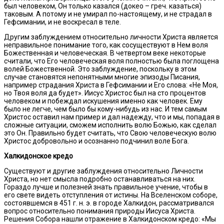
был человеком, Он только казался (докео – греч. казаться)
таковым. А потому и не умирал по-настоящему, и не страдал в
Гефсимании, и не воскресал в теле.
Другим заблуждением относительно личности Христа является
неправильное понимание того, как сосуществуют в Нем воля
Божественная и человеческая. В четвертом веке некоторые
считали, что Его человеческая воля полностью была поглощена
волей Божественной. Это заблуждение, поскольку в этом
случае становятся непонятными многие эпизоды Писания,
например страдания Христа в Гефсимании и Его слова: «Не Моя,
но Твоя воля да будет». Иисус Христос был на сто процентов
человеком и побеждал искушения именно как человек. Ему
было не легче, чем было бы кому-нибудь из нас. И тем самым
Христос оставил нам пример и дал надежду, что и мы, попадая в
сложные ситуации, сможем исполнить волю Божью, как сделал
это Он. Правильно будет считать, что Свою человеческую волю
Христос добровольно и осознанно подчинил воле Бога.
Халкидонское кредо
Существуют и другие заблуждения относительно Личности
Христа, но нет смысла подробно останавливаться на них.
Гораздо лучше и полезней знать правильное учение, чтобы в
его свете видеть отступления от истины. На Вселенском соборе,
состоявшемся в 451 г. н. э. в городе Халкидон, рассматривался
вопрос относительно понимания природы Иисуса Христа.
Решения Собора нашли отражение в Халкидонском кредо: «Мы