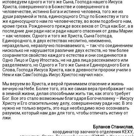
исповедуем одного и того же Сына, Господа нашего Иисуса
Христа, совершенного в Божестве и совершенного в
человечестве, истинно Бога и истинно человека, того же из
души разумной и тела, единосущного Отцу по Божеству и того
же единосущного нам по человечеству, во всем подобного нам,
кроме греха. Рожденного прежде всех веков от Отца как Бог, а в
последние дни ради нас и ради нашего спасения от девы Марии
– как человек. Одного и того же Христа, Сына Господа,
Единородного, в двух естествах неслитно, неизменно,
нераздельно, неразлучно познаваемого, – так что соединением
нисколько не нарушается различие двух естеств, но тем более
сохраняется свойство каждого естества и они соединяются в
Одно Лицо и Одну Ипостась; не на два лица рассекаемого или
разделяемого, но Одного и Того же Сына и Единородного Бога
Слова, Господа Иисуса Христа, как в древности пророки учили о
Нем и как Сам Господь Иисус Христос научил нас».
Мы веруем во Христа, и верой принимаем спасение и жизнь
вечную на Небе. Более того, эта же самая вера преображает нас
в земной жизни, делая способными жить так, как этого требует
Бог. Все это стало возможным благодаря Богочеловеку – Иисусу
Христу и Его спасительному делу, совершенному ради нас. В это
нужно не только верить, это еще необходимо ясно осознавать
разумом, который нам дан для того, чтобы отличать истину от
лжи.
Буланов Станислав,
координатор заочного отделения КЕХУ,