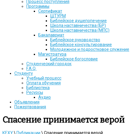
Процесс поступления
Программы
Сертификат
ШТУРМ
Библейское душепопечение
Школа наставничества (БР)
Школа наставничества (МПС)
Бакалавриат
Библейское руководство
Библейское консультирование
Молодежное и подростковое служение
Магистратура
Библейское богословие
Студенческий городок
F.A.Q.
Студенту
Учебный процесс
Оплата обучения
Библиотека
Ресурсы
Аудио
Объявления
Пожертвования
Спасение принимается верой
КЕХУ
\
Публикации
\
Спасение принимается верой