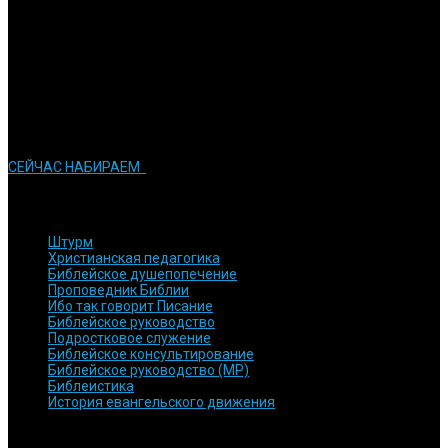
Обязательства
Мы стараемся сделать все возможное для того, чтобы достичь
результатов
Инновации
Мы стараемся применять современные технологии в процессе
обучения
СЕЙЧАС НАБИРАЕМ
КУРСЫ и ПРОГРАММЫ
Штурм
Христианская педагогика
Библейское душепопечение
Проповедник Библии
Ибо так говорит Писание
Библейское руководство
Подростковое служение
Библейское консультирование
Библейское руководство (МР)
Библеистика
История евангельского движения
БЫСТРЫЕ ССЫЛКИ