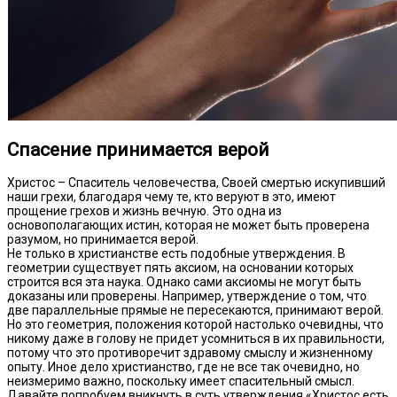
Спасение принимается верой
Христос – Спаситель человечества, Своей смертью искупивший
наши грехи, благодаря чему те, кто веруют в это, имеют
прощение грехов и жизнь вечную. Это одна из
основополагающих истин, которая не может быть проверена
разумом, но принимается верой.
Не только в христианстве есть подобные утверждения. В
геометрии существует пять аксиом, на основании которых
строится вся эта наука. Однако сами аксиомы не могут быть
доказаны или проверены. Например, утверждение о том, что
две параллельные прямые не пересекаются, принимают верой.
Но это геометрия, положения которой настолько очевидны, что
никому даже в голову не придет усомниться в их правильности,
потому что это противоречит здравому смыслу и жизненному
опыту. Иное дело христианство, где не все так очевидно, но
неизмеримо важно, поскольку имеет спасительный смысл.
Давайте попробуем вникнуть в суть утверждения «Христос есть